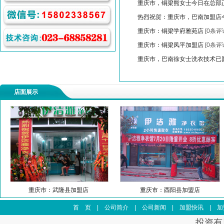
重庆市，铜梁熊女士今日在总部
热烈祝贺：重庆市，巴南加盟店
重庆市：铜梁学府雅苑店
[0条评
重庆市：铜梁凤平加盟店
[0条评
重庆市，巴南徐女士洗衣技术已
店面展示
县加盟店
重庆市：酉阳县加盟店
重庆市：西
首 页
|
公司简介
|
公司新闻
|
加盟快讯
|
加
投资有