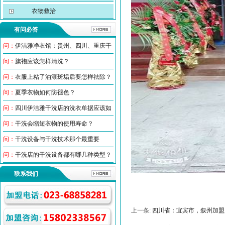
衣物救治
有问必答
问：
伊洁雅净衣馆：贵州、四川、重庆干
问：
旗袍应该怎样清洗？
问：
衣服上粘了油漆斑垢后要怎样祛除？
问：
夏季衣物如何防褪色？
问：
四川伊洁雅干洗店的洗衣单据应该如
问：
干洗会缩短衣物的使用寿命？
问：
干洗设备与干洗技术那个最重要
问：
干洗店的干洗设备都有哪几种类型？
联系我们
上一条:
四川省：宜宾市，叙州加盟